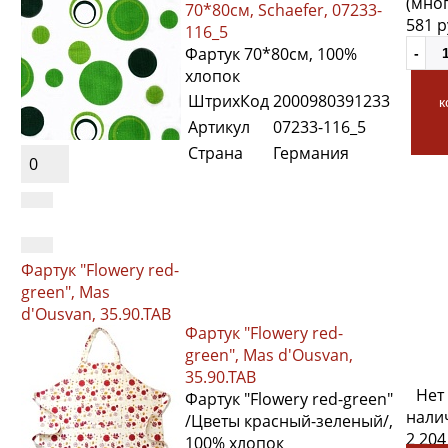
(мно
70*80см, Schaefer, 07233-
581 
116_5
Фартук 70*80см, 100%
хлопок
ШтрихКод
2000980391233
к
Артикул
07233-116_5
Страна
Германия
0
Фартук "Flowery red-
green", Mas
d'Ousvan, 35.90.TAB
Фартук "Flowery red-
green", Mas d'Ousvan,
35.90.TAB
Нет
Фартук "Flowery red-green"
нали
/Цветы красный-зеленый/,
2 204
100% хлопок