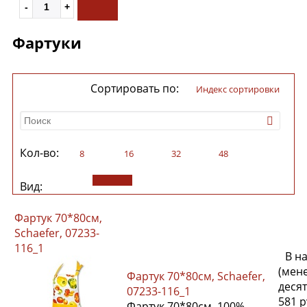
Фартуки
Сортировать по:
индекс сортировки
Кол-во:
8
16
32
48
Вид:
Фартук 70*80см,
Schaefer, 07233-
116_1
В н
(мен
Фартук 70*80см, Schaefer,
десят
07233-116_1
581 
Фартук 70*80см, 100%