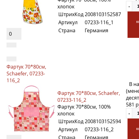
хлопок
ШтрихКод
2008103152587
Артикул
07233-116_1
к
Страна
Германия
0
Фартук 70*80см,
Schaefer, 07233-
116_2
В н
(мен
Фартук 70*80см, Schaefer,
десят
07233-116_2
581 
Фартук 70*80см, 100%
хлопок
ШтрихКод
2008103152594
Артикул
07233-116_2
к
Страна
Германия