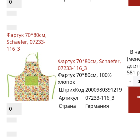
0
Фартук 70*80см,
Schaefer, 07233-
116_3
В н
(мен
Фартук 70*80см, Schaefer,
десят
07233-116_3
581 
Фартук 70*80см, 100%
хлопок
ШтрихКод
2000980391219
к
Артикул
07233-116_3
Страна
Германия
0