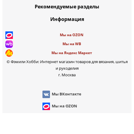
Рекомендуемые разделы
Информация
Мы на OZON
Мы на WB
Мы на Яндекс Маркет
© Фэмили Хобби: Интернет магазин товаров для вязания, шитья
и рукоделия
г. Москва
Мы ВКонтакте
Мы на OZON
Мы на WB
 на Яндекс Маркет