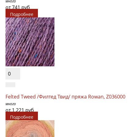
много
от 741 руб
Подробнее
0
Felted Tweed /Филтед Твид/ пряжа Rowan, Z036000
много
от 1 221 руб
Подробнее