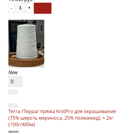
New
0
Terra /Терра/ пряжа KnitPro для окрашивания
(75% шерсть мериноса, 25% полиамид), ≈ 2кг
(100г/400м)
много