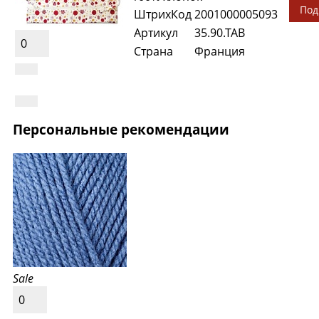
Под
ШтрихКод
2001000005093
Артикул
35.90.TAB
0
Страна
Франция
Персональные рекомендации
Sale
0