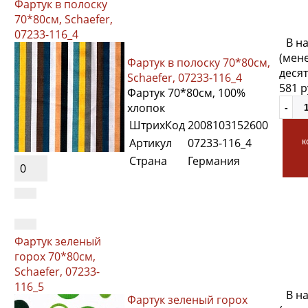
Фартук в полоску
70*80см, Schaefer,
07233-116_4
В н
(мен
Фартук в полоску 70*80см,
десят
Schaefer, 07233-116_4
581 
Фартук 70*80см, 100%
хлопок
ШтрихКод
2008103152600
Артикул
07233-116_4
к
Страна
Германия
0
Фартук зеленый
горох 70*80см,
Schaefer, 07233-
116_5
В н
Фартук зеленый горох