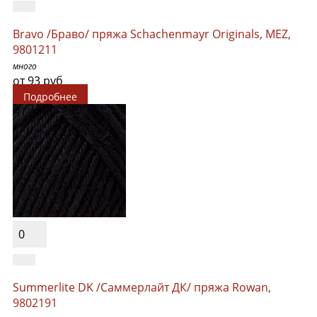
Bravo /Браво/ пряжа Schachenmayr Originals, MEZ,
9801211
много
от 93 руб
Подробнее
0
Summerlite DK /Саммерлайт ДК/ пряжа Rowan,
9802191