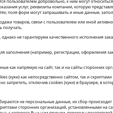
я пользователем добровольно, к ним могут относиться: 
оказания услуг, реквизиты компании, которую представл
етях; поля форм могут запрашивать и иные данные, запо
одажи товаров, связи с пользователем или иной активнос
ь получать.
 однако не гарантируем качественного исполнения зака
 заполнения (например, регистрации, оформления заказ
ные как напрямую на сайт, так и на сайты сторонних ор
ies (куки) как непосредственно сайтом, так и скриптам
 запретить, отключив cookies (куки) в браузере, в кото
бираются не персональные данные, их сбор происходит 
скриптами сторонних организаций, установленными на с
омена, с которого Вы к нам пришли, переходы посетителе