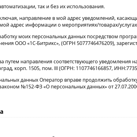
автоматизации, так и без их использования.
 включая, направление в мой адрес уведомлений, касающ
 мой адрес информации о мероприятиях/товарах/услугах
обработку моих персональных данных посредством програ
чения ООО «1С-Битрикс», (ОГРН 5077746476209), зарег
зыва путем направления соответствующего уведомления н
град, корп. 1505, пом. III (ОГРН: 1107746166857, ИНН:773
сональных данных Оператор вправе продолжить обработк
коном №152-ФЗ «О персональных данных» от 27.07.2006
а