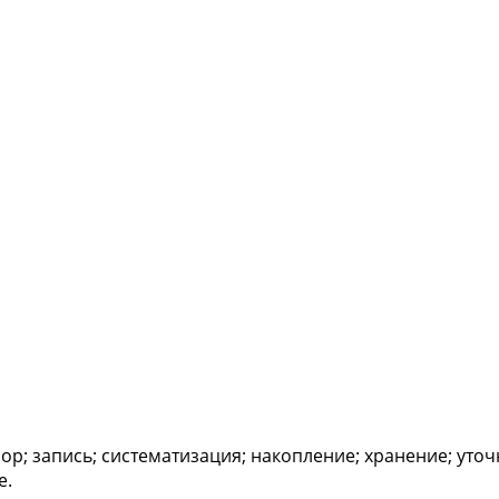
ор; запись; систематизация; накопление; хранение; уто
е.