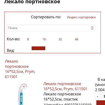
Лекало портновское
Сортировать по:
индекс сортировки
Кол-во:
8
16
32
48
Вид:
Лекало
портновское
16*52,5см, Prym,
611501
В н
Лекало портновское
(мно
16*52,5см, Prym, 611501
2 004
Лекало портновское
16*52,5см, пластик