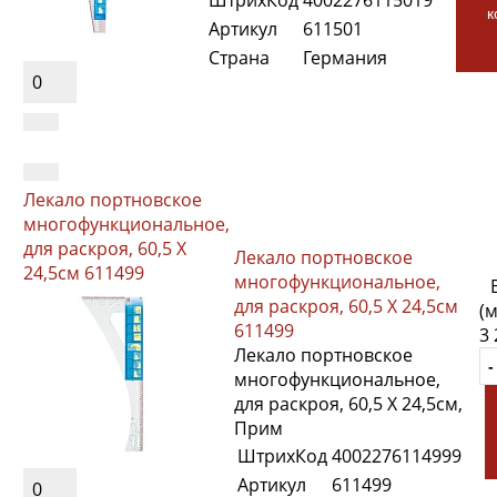
ШтрихКод
4002276115019
к
Артикул
611501
Страна
Германия
0
Лекало портновское
многофункциональное,
для раскроя, 60,5 X
Лекало портновское
24,5см 611499
многофункциональное,
для раскроя, 60,5 X 24,5см
(
611499
3 
Лекало портновское
многофункциональное,
для раскроя, 60,5 X 24,5см,
Прим
ШтрихКод
4002276114999
Артикул
611499
0