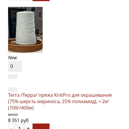
New
0
Terra /Терра/ пряжа KnitPro для окрашивания
(75% шерсть мериноса, 25% полиамид), ≈ 2кг
(100г/400м)
много
8 351 руб