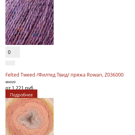
0
Felted Tweed /Филтед Твид/ пряжа Rowan, Z036000
много
от 1 221 руб
Подробнее