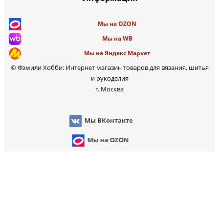
Мы на OZON
Мы на WB
Мы на Яндекс Маркет
© Фэмили Хобби: Интернет магазин товаров для вязания, шитья
и рукоделия
г. Москва
Мы ВКонтакте
Мы на OZON
Мы на WB
 на Яндекс Маркет