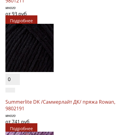
9801211
много
от 93 руб
Подробнее
0
Summerlite DK /Саммерлайт ДК/ пряжа Rowan,
9802191
много
от 741 руб
Подробнее