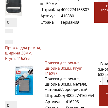
цв. 50 мм
ШтрихКод
4002274163807
кор
Артикул
416380
0
Страна
Германия
Пряжка для ремня,
ширина 30мм,
Prym, 416295
Пряжка для ремня,
В н
ширина 30мм, Prym,
(мно
416295
632 
Пряжка для ремня,
ширина 30мм, металл,
матовый/серебристый
к
ШтрихКод
4002274162954
Артикул
416295
0