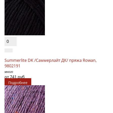
0
Summerlite DK /Саммерлайт ДК/ пряжа Rowan,
9802191
много
от 741 руб
Подробнее