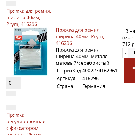
Пряжка для ремня,
ширина 40мм,
Prym, 416296
Пряжка для ремня,
В н
ширина 40мм, Prym,
(мно
416296
712 
Пряжка для ремня,
ширина 40мм, металл,
матовый/серебристый
к
ШтрихКод
4002274162961
Артикул
416296
0
Страна
Германия
Пряжка
регулировочная
с фиксатором,
пластик, 25 мм,