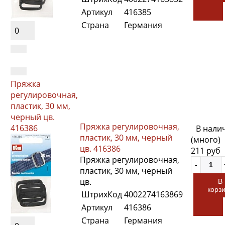
Артикул
416385
Страна
Германия
0
Пряжка
регулировочная,
пластик, 30 мм,
черный цв.
Пряжка регулировочная,
416386
В нали
пластик, 30 мм, черный
(много)
цв. 416386
211 руб
Пряжка регулировочная,
пластик, 30 мм, черный
цв.
В
корз
ШтрихКод
4002274163869
Артикул
416386
Страна
Германия