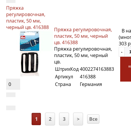
Пряжка
регулировочная,
пластик, 50 мм,
черный цв. 416388
Пряжка регулировочная,
В н
пластик, 50 мм, черный
(мно
цв. 416388
303 
Пряжка регулировочная,
пластик, 50 мм, черный
цв.
к
ШтрихКод
4002274163883
Артикул
416388
0
Страна
Германия
1
2
3
>
Все