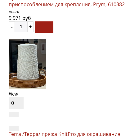
приспособлением для крепления, Prym, 610382
много
9 971 руб
New
0
Terra /Терра/ пряжа KnitPro для окрашивания