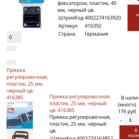
фиксатором, пластик, 40
мм, черный цв.
к
ШтрихКод
4002274163920
Артикул
416392
Страна
Германия
0
Пряжка
регулировочная,
пластик, 25 мм,
черный цв.
Пряжка регулировочная,
416385
В нали
пластик, 25 мм, черный
(много)
цв. 416385
176 руб
Пряжка регулировочная,
пластик, 25 мм, черный
цв.
В
корз
ШтрихКод
4002274163852