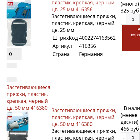
пластик, крепкая, черный
(много)
цв. 25 мм 416356
325 руб
Застегивающиеся пряжки,
пластик, крепкая, черный
цв. 25 мм
кор
ШтрихКод
4002274163562
Артикул
416356
0
Страна
Германия
Застегивающиеся
пряжки, пластик.
крепкая, черный
цв. 50 мм 416380
В нал
Застегивающиеся пряжки,
(менее
пластик. крепкая, черный
десяти)
цв. 50 мм 416380
466 руб
Застегивающиеся пряжки,
пластик. крепкая, черный