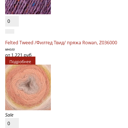
0
Felted Tweed /Филтед Твид/ пряжа Rowan, Z036000
много
от 1 221 руб
Подробнее
Sale
0