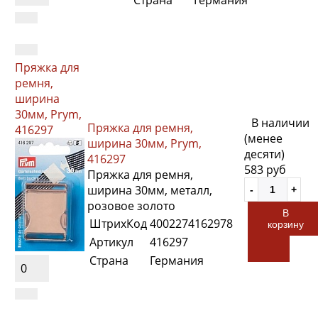
Страна
Германия
Пряжка для
ремня,
ширина
30мм, Prym,
В наличии
Пряжка для ремня,
416297
(менее
ширина 30мм, Prym,
десяти)
416297
583 руб
Пряжка для ремня,
ширина 30мм, металл,
розовое золото
В
ШтрихКод
4002274162978
корзину
Артикул
416297
Страна
Германия
0