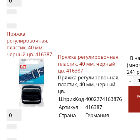
0
Пряжка
регулировочная,
пластик, 40 мм,
черный цв. 416387
Пряжка регулировочная,
В н
пластик, 40 мм, черный
(мно
цв. 416387
241 
Пряжка регулировочная,
пластик, 40 мм, черный
цв.
к
ШтрихКод
4002274163876
Артикул
416387
0
Страна
Германия