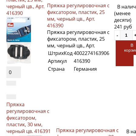
Пряжка регулировочная с
черный цв., Арт.
В нали
фиксатором, пластик, 25
416390
(менее
мм, черный цв., Арт.
десяти)
416390
241 руб
Пряжка регулировочная с
фиксатором, пластик, 25
мм, черный цв., Арт.
В
корзи
ШтрихКод
4002274163906
Артикул
416390
Страна
Германия
0
Пряжка
регулировочная с
фиксатором,
пластик, 30 мм,
Пряжка регулировочная с
черный цв. 416391
В н